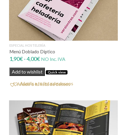
ESPECIAL HOSTELERÍA
Menú Doblado Diptico
Rango
1,90
€
-
4,00
€
NO Inc. IVA
de
Add to wishlist
Quick view
precios:
desde
Añadir a tu lista de deseos
1,90€
hasta
4,00€