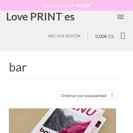
Envío Gratis por
60,00
€
Love PRINT es
Toggl
INICIAR SESIÓN
0,00
€
(0)
bar