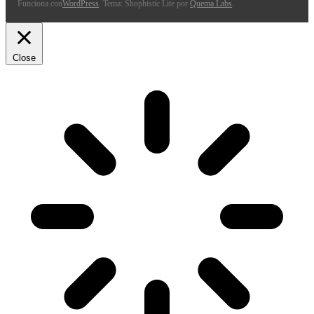
Funciona con
WordPress
. Tema: Shophistic Lite por
Quema Labs
.
Close