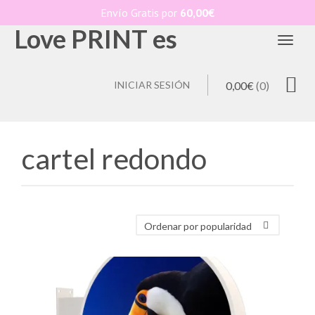
Envío Gratis por
60,00
€
Love PRINT es
Toggl
INICIAR SESIÓN
0,00
€
(0)
cartel redondo