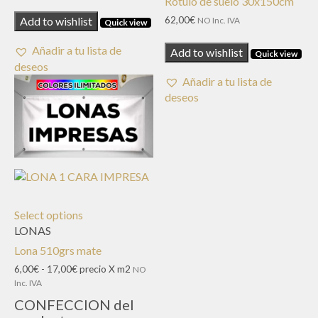
Rotulo de suelo 30x150cm
62,00
€
Add to wishlist
NO Inc. IVA
Quick view
Añadir a tu lista de
Add to wishlist
Quick view
deseos
Añadir a tu lista de
deseos
Select options
LONAS
Lona 510grs mate
Rango
6,00
€
-
17,00
€
precio X m2
NO
de
Inc. IVA
precios:
CONFECCION del
desde