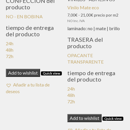
CONFECCION del
desde
producto
Vinilo Mate eco
22,00€
hasta
Rango
7,00
€
-
21,00
€
precio por m2
NO - EN BOBINA
31,00€
de
NO Inc. IVA
precios:
tiempo de entrega
laminado:
no | mate | brillo
desde
del producto
7,00€
TRASERA del
hasta
24h
producto
21,00€
48h
OPACANTE
72h
TRANSPARENTE
tiempo de entrega
Add to wishlist
Quick view
del producto
Añadir a tu lista de
24h
deseos
48h
72h
Add to wishlist
Quick view
Añadir a tu lista de