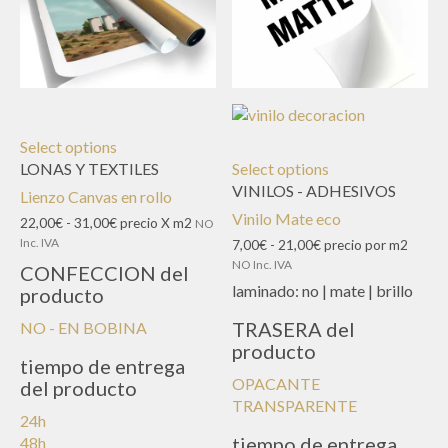
Select options
LONAS Y TEXTILES
Select options
VINILOS - ADHESIVOS
Lienzo Canvas en rollo
Vinilo Mate eco
Rango
22,00
€
-
31,00
€
precio X m2
NO
de
Inc. IVA
Rango
7,00
€
-
21,00
€
precio por m2
precios:
de
NO Inc. IVA
CONFECCION del
desde
precios:
laminado:
no | mate | brillo
producto
22,00€
desde
hasta
7,00€
TRASERA del
NO - EN BOBINA
31,00€
hasta
producto
21,00€
tiempo de entrega
OPACANTE
del producto
TRANSPARENTE
24h
tiempo de entrega
48h