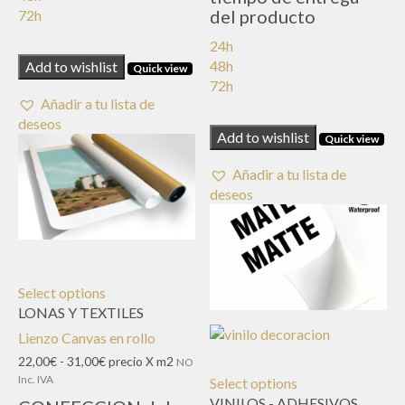
del producto
72h
24h
48h
Add to wishlist
Quick view
72h
Añadir a tu lista de
deseos
Add to wishlist
Quick view
Añadir a tu lista de
deseos
Select options
LONAS Y TEXTILES
Lienzo Canvas en rollo
Rango
22,00
€
-
31,00
€
precio X m2
NO
de
Inc. IVA
Select options
precios:
VINILOS - ADHESIVOS