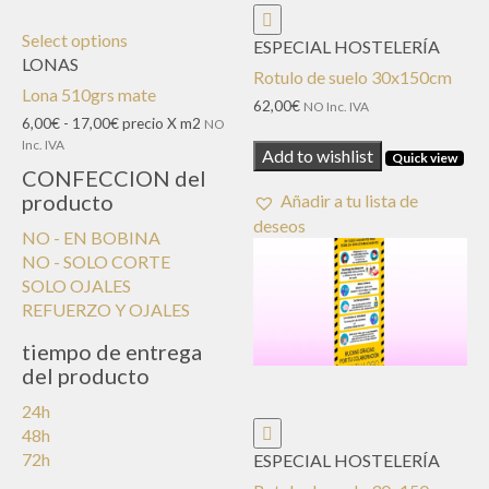
Select options
ESPECIAL HOSTELERÍA
LONAS
Rotulo de suelo 30x150cm
Lona 510grs mate
62,00
€
NO Inc. IVA
Rango
6,00
€
-
17,00
€
precio X m2
NO
de
Inc. IVA
Add to wishlist
Quick view
precios:
CONFECCION del
desde
producto
Añadir a tu lista de
6,00€
deseos
hasta
NO - EN BOBINA
17,00€
NO - SOLO CORTE
SOLO OJALES
REFUERZO Y OJALES
tiempo de entrega
del producto
24h
48h
72h
ESPECIAL HOSTELERÍA