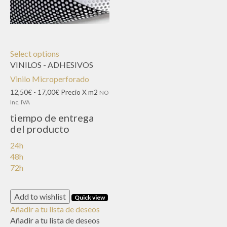
Select options
VINILOS - ADHESIVOS
Vinilo Microperforado
Rango
12,50
€
-
17,00
€
Precio X m2
NO
de
Inc. IVA
precios:
tiempo de entrega
desde
del producto
12,50€
hasta
24h
17,00€
48h
72h
Add to wishlist
Quick view
Añadir a tu lista de deseos
Añadir a tu lista de deseos