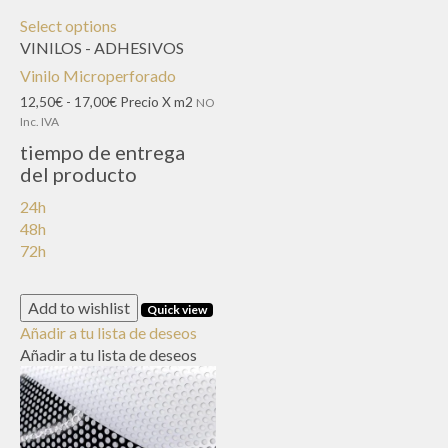
Select options
VINILOS - ADHESIVOS
Vinilo Microperforado
Rango
12,50
€
-
17,00
€
Precio X m2
NO
de
Inc. IVA
precios:
tiempo de entrega
desde
del producto
12,50€
hasta
24h
17,00€
48h
72h
Add to wishlist
Quick view
Añadir a tu lista de deseos
Añadir a tu lista de deseos