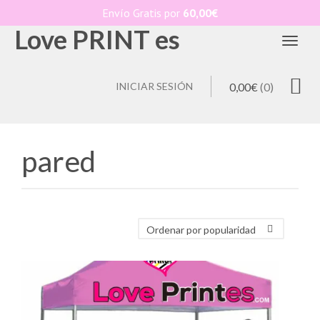
Envío Gratis por
60,00
€
Love PRINT es
Toggl
INICIAR SESIÓN
0,00
€
(0)
pared