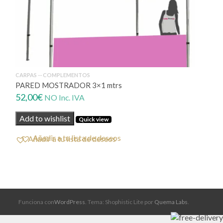
CARPAS -- COMPLEMENTOS
PARED MOSTRADOR 3×1 mtrs
52,00
€
NO Inc. IVA
Add to wishlist
Quick view
Añadir a tu lista de deseos
Funciona con
WordPress
. Tema: Shophistic Lite por
Quema Labs
.