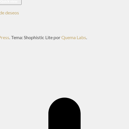
Quick view
a de deseos
ress
. Tema: Shophistic Lite por
Quema Labs
.