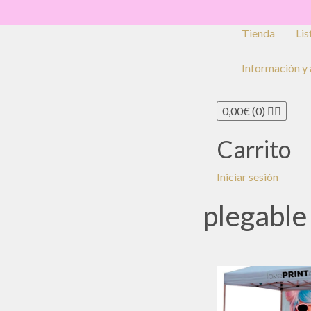
Love PRINT es
Tienda
Lis
Información y
0,00
€
(0)
Carrito
Iniciar sesión
plegable