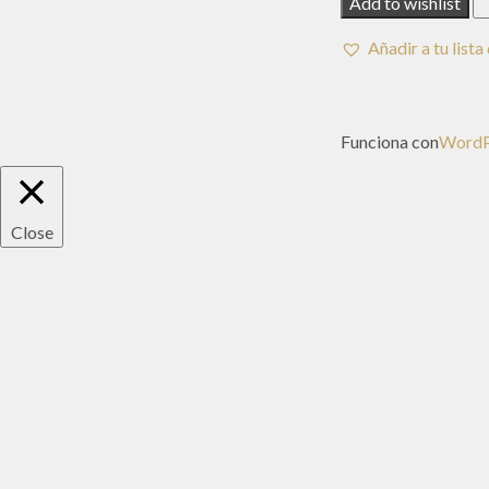
Add to wishlist
Añadir a tu list
Funciona con
WordP
Close