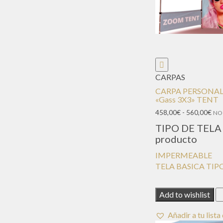
CARPAS
CARPA PERSONA
«Gass 3X3» TENT
Ran
458,00
€
-
560,00
€
NO 
de
TIPO DE TELA 
prec
producto
des
458
IMPERMEABLE
has
TELA BASICA TI
560
Add to wishlist
Añadir a tu list