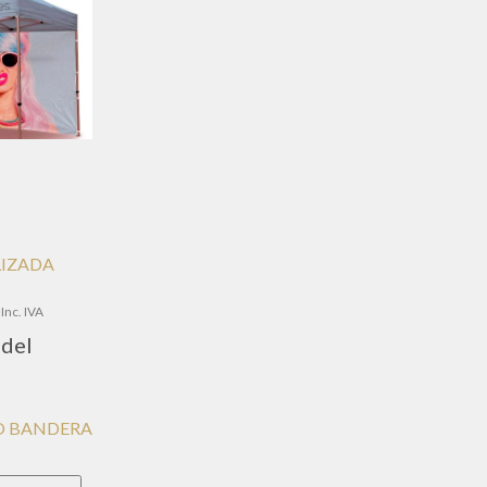
LIZADA
go
Inc. IVA
del
ios:
de
,00€
ta
PO BANDERA
,00€