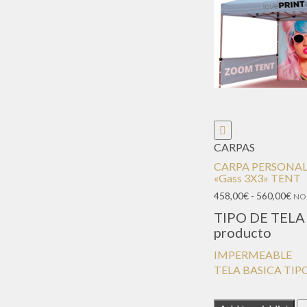
CARPAS
CARPA PERSONA
«Gass 3X3» TENT
Ran
458,00
€
-
560,00
€
NO 
de
TIPO DE TELA 
prec
producto
des
458
IMPERMEABLE
has
TELA BASICA TI
560