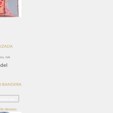
LIZADA
go
Inc. IVA
del
ios:
de
,00€
ta
PO BANDERA
,00€
Quick view
a de deseos