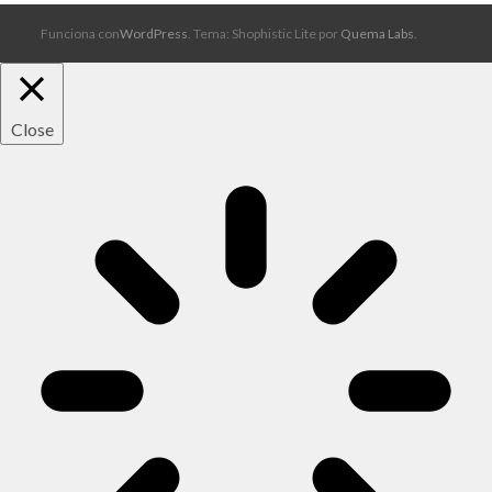
Funciona con
WordPress
. Tema: Shophistic Lite por
Quema Labs
.
Close