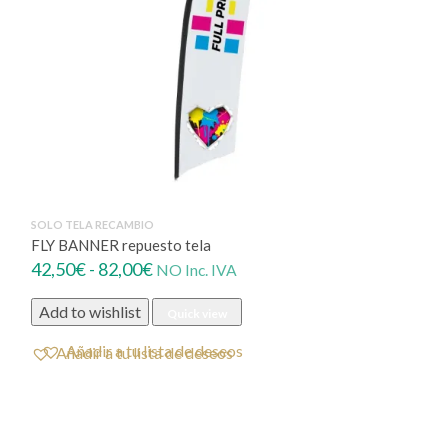
164,00€
SOLO TELA RECAMBIO
FLY BANNER repuesto tela
Rango
42,50
€
-
82,00
€
NO Inc. IVA
de
Add to wishlist
Quick view
precios:
desde
Añadir a tu lista de deseos
42,50€
hasta
82,00€