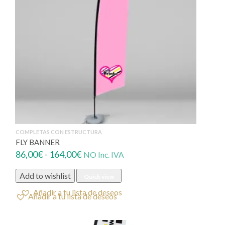
COMPLETAS CON ESTRUCTURA
FLY BANNER
Rango
86,00
€
-
164,00
€
NO Inc. IVA
de
Add to wishlist
Quick view
precios:
desde
Añadir a tu lista de deseos
86,00€
hasta