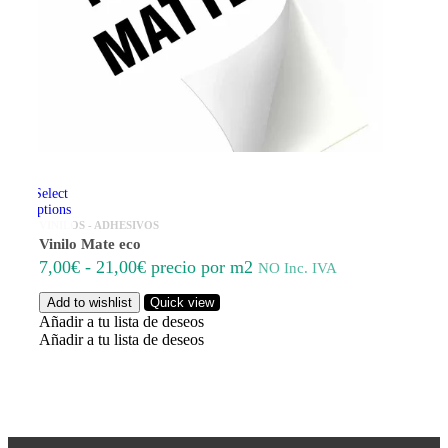
Select
options
VINILOS - ADHESIVOS
Vinilo Mate eco
Rango
7,00
€
-
21,00
€
precio por m2
NO Inc. IVA
de
Add to wishlist
Quick view
precios:
Añadir a tu lista de deseos
desde
Añadir a tu lista de deseos
7,00€
hasta
21,00€