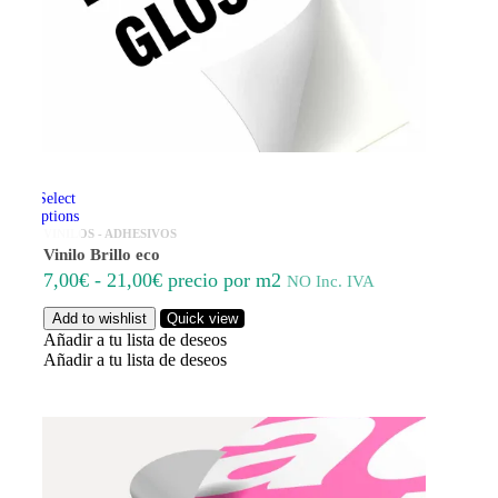
Select
options
VINILOS - ADHESIVOS
Vinilo Brillo eco
Rango
7,00
€
-
21,00
€
precio por m2
NO Inc. IVA
de
Add to wishlist
Quick view
precios:
Añadir a tu lista de deseos
desde
Añadir a tu lista de deseos
7,00€
hasta
21,00€