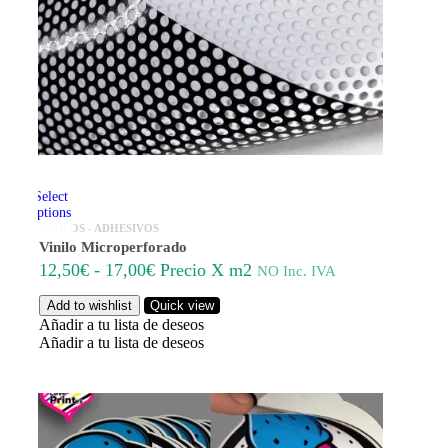
Select
options
VINILOS - ADHESIVOS
Vinilo Microperforado
Rango
12,50
€
-
17,00
€
Precio X m2
NO Inc. IVA
de
Add to wishlist
Quick view
precios:
Añadir a tu lista de deseos
desde
Añadir a tu lista de deseos
12,50€
hasta
17,00€