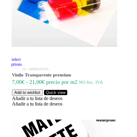
Select
options
VINILOS - ADHESIVOS
Vinilo Transparente premium
Rango
7,00
€
-
21,00
€
precio por m2
NO Inc. IVA
de
Add to wishlist
Quick view
precios:
Añadir a tu lista de deseos
desde
Añadir a tu lista de deseos
7,00€
hasta
21,00€