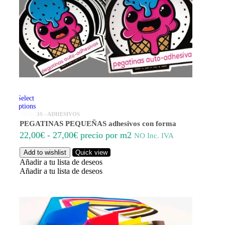
Select
options
VINILOS - ADHESIVOS
PEGATINAS PEQUEÑAS adhesivos con forma
Rango
22,00
€
-
27,00
€
precio por m2
NO Inc. IVA
de
Add to wishlist
Quick view
precios:
Añadir a tu lista de deseos
desde
Añadir a tu lista de deseos
22,00€
hasta
27,00€