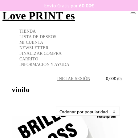
Envío Gratis por
60,00
€
Love PRINT es
To
TIENDA
LISTA DE DESEOS
MI CUENTA
NEWSLETTER
FINALIZAR COMPRA
CARRITO
INFORMACIÓN Y AYUDA
INICIAR SESIÓN
0,00
€
(0)
vinilo