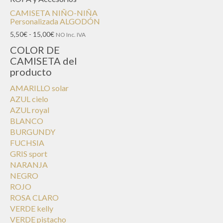
CAMISETA NIÑO-NIÑA
Personalizada ALGODÓN
Rango
5,50
€
-
15,00
€
NO Inc. IVA
de
COLOR DE
precios:
CAMISETA del
desde
producto
5,50€
hasta
AMARILLO solar
15,00€
AZUL cielo
AZUL royal
BLANCO
BURGUNDY
FUCHSIA
GRIS sport
NARANJA
NEGRO
ROJO
ROSA CLARO
VERDE kelly
VERDE pistacho