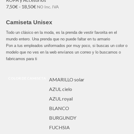
Rango
7,50
€
-
18,50
€
NO Inc. IVA
de
precios:
Camiseta Unisex
desde
7,50€
Todo un clásico en la moda, es la prenda de vestir favorita en el
hasta
mundo entero. Una prenda que no puede faltar en tu armario
18,50€
Pon a tus empleados uniformados por muy poco, si buscas un color o
modelo que no ves en la web envíanos un correo y lo buscamos o
fabricamos para ti
COLOR DE CAMISETA
AMARILLO solar
AZUL cielo
AZUL royal
BLANCO
BURGUNDY
FUCHSIA