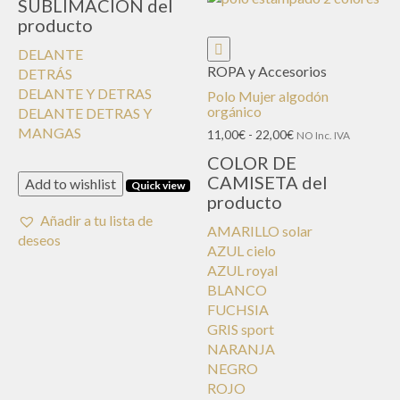
SUBLIMACION del
producto
DELANTE
ROPA y Accesorios
DETRÁS
DELANTE Y DETRAS
Polo Mujer algodón
orgánico
DELANTE DETRAS Y
MANGAS
Rango
11,00
€
-
22,00
€
NO Inc. IVA
de
COLOR DE
precios:
CAMISETA del
Add to wishlist
desde
Quick view
producto
11,00€
hasta
Añadir a tu lista de
AMARILLO solar
22,00€
deseos
AZUL cielo
AZUL royal
BLANCO
FUCHSIA
GRIS sport
NARANJA
NEGRO
ROJO