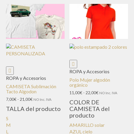
ROPA y Accesorios
ROPA y Accesorios
Polo Mujer algodón
orgánico
CAMISETA Sublimación
Tacto Algodon
Rango
11,00
€
-
22,00
€
NO Inc. IVA
de
Rango
7,00
€
-
21,00
€
NO Inc. IVA
COLOR DE
precios:
de
TALLA del producto
CAMISETA del
desde
precios:
producto
11,00€
desde
S
hasta
7,00€
M
AMARILLO solar
22,00€
hasta
L
AZUL cielo
21,00€