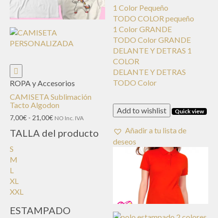
1 Color Pequeño
TODO COLOR pequeño
1 Color GRANDE
TODO Color GRANDE
DELANTE Y DETRAS 1
COLOR
DELANTE Y DETRAS
TODO Color
ROPA y Accesorios
CAMISETA Sublimación
Tacto Algodon
Add to wishlist
Quick view
Rango
7,00
€
-
21,00
€
NO Inc. IVA
de
Añadir a tu lista de
TALLA del producto
precios:
deseos
desde
S
7,00€
M
hasta
L
21,00€
XL
XXL
ESTAMPADO