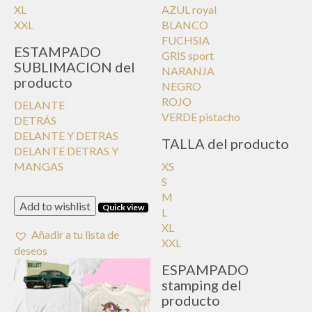
XL
AZUL royal
XXL
BLANCO
FUCHSIA
ESTAMPADO
GRIS sport
SUBLIMACION del
NARANJA
producto
NEGRO
ROJO
DELANTE
VERDE pistacho
DETRÁS
DELANTE Y DETRAS
TALLA del producto
DELANTE DETRAS Y
MANGAS
XS
S
M
Add to wishlist
Quick view
L
XL
Añadir a tu lista de
XXL
deseos
ESPAMPADO
stamping del
producto