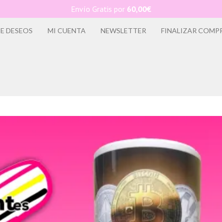
Envío Gratis por
60,00
€
DE DESEOS
MI CUENTA
NEWSLETTER
FINALIZAR COMP