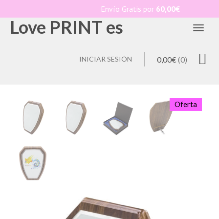
Envío Gratis por
60,00
€
Love PRINT es
Toggl
INICIAR SESIÓN
0,00
€
(0)
Oferta