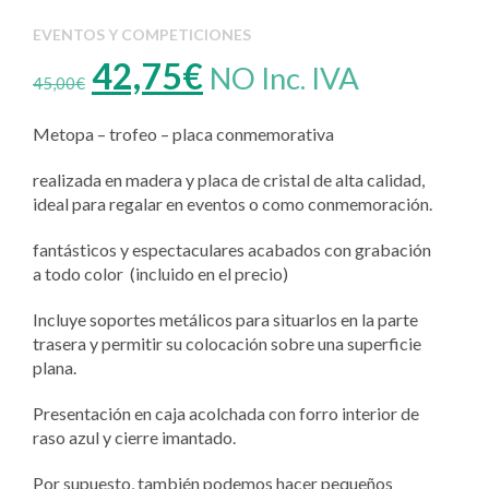
EVENTOS Y COMPETICIONES
El
El
42,75
€
NO Inc. IVA
45,00
€
precio
precio
Metopa – trofeo – placa conmemorativa
original
actual
realizada en madera y placa de cristal de alta calidad,
ideal para regalar en eventos o como conmemoración.
era:
es:
fantásticos y espectaculares acabados con grabación
45,00€.
42,75€.
a todo color (incluido en el precio)
Incluye soportes metálicos para situarlos en la parte
trasera y permitir su colocación sobre una superficie
plana.
Presentación en caja acolchada con forro interior de
raso azul y cierre imantado.
Por supuesto, también podemos hacer pequeños