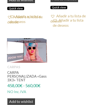
desde
desde
42,50€
69,00€
Quick view
Quick view
hasta
hasta
Añadir a tu lista de
Añadir a tu lista de
82,00€
175,00€
deseos
deseos
CARPAS
CARPA
PERSONALIZADA «Gass
3X3» TENT
Rango
458,00
€
-
560,00
€
de
NO Inc. IVA
precios:
Add to wishlist
desde