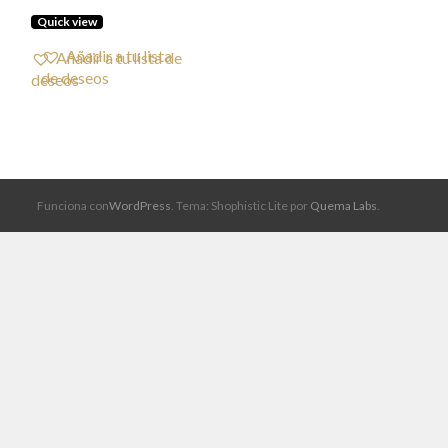
458,00€
Quick view
hasta
Añadir a tu lista de
560,00€
deseos
Funciona con
WordPress
. Tema: Shophistic Lite por
Quema Labs
.