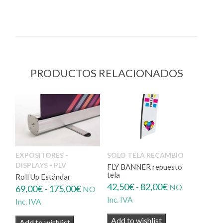
PRODUCTOS RELACIONADOS
EXPOSITORES -
SOLO TELA RECAMBIO
DISPLAYS - PLV
FLY BANNER repuesto
tela
Roll Up Estándar
Rango
42,50
€
-
82,00
€
Rango
NO
69,00
€
-
175,00
€
NO
de
de
Inc. IVA
Inc. IVA
precios:
precios:
Add to wishlist
Add to wishlist