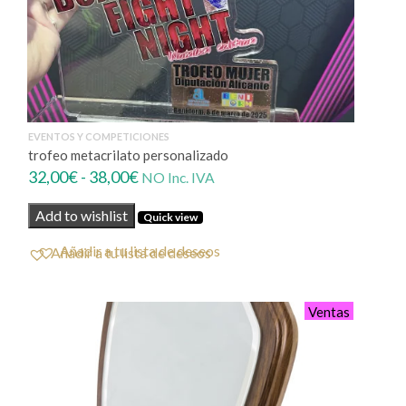
EVENTOS Y COMPETICIONES
trofeo metacrilato personalizado
Rango
32,00
€
-
38,00
€
NO Inc. IVA
de
Add to wishlist
Quick view
precios:
desde
Añadir a tu lista de deseos
32,00€
hasta
38,00€
Ventas