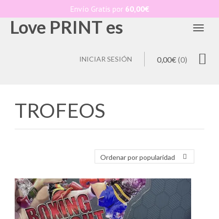
Envío Gratis por
60,00
€
Love PRINT es
Toggl
INICIAR SESIÓN
0,00
€
(0)
TROFEOS