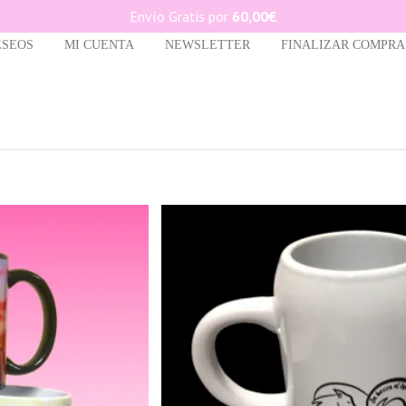
Envío Gratis por
60,00
€
ESEOS
MI CUENTA
NEWSLETTER
FINALIZAR COMPRA