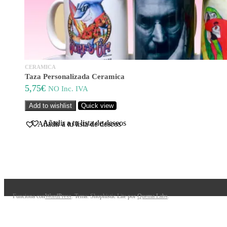
CERAMICA
Taza Personalizada Ceramica
5,75
€
NO Inc. IVA
Add to wishlist
Quick view
Añadir a tu lista de deseos
Funciona con
WordPress
. Tema: Shophistic Lite por
Quema Labs
.