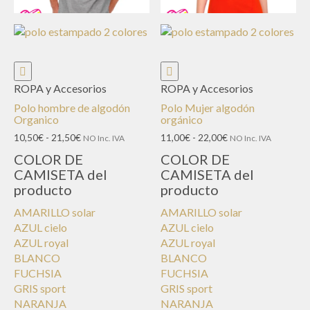
ROPA y Accesorios
ROPA y Accesorios
Polo hombre de algodón
Polo Mujer algodón
Organico
orgánico
Rango
Rango
10,50
€
-
21,50
€
11,00
€
-
22,00
€
NO Inc. IVA
NO Inc. IVA
de
de
COLOR DE
COLOR DE
precios:
precios:
CAMISETA del
CAMISETA del
desde
desde
producto
producto
10,50€
11,00€
hasta
hasta
AMARILLO solar
AMARILLO solar
21,50€
22,00€
AZUL cielo
AZUL cielo
AZUL royal
AZUL royal
BLANCO
BLANCO
FUCHSIA
FUCHSIA
GRIS sport
GRIS sport
NARANJA
NARANJA