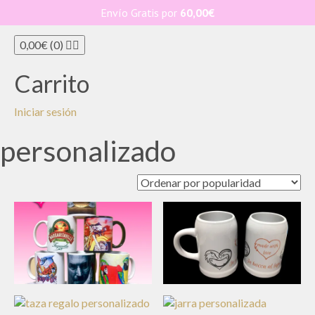
Love PRINT es
Envío Gratis por
60,00
€
Toggle n
0,00
€
(0)
Carrito
Iniciar sesión
personalizado