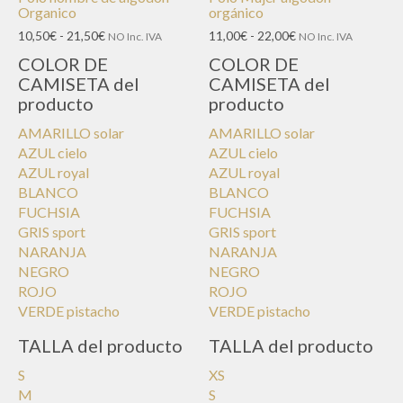
Organico
orgánico
Rango
Rango
10,50
€
-
21,50
€
11,00
€
-
22,00
€
NO Inc. IVA
NO Inc. IVA
de
de
COLOR DE
COLOR DE
precios:
precios:
CAMISETA del
CAMISETA del
desde
desde
producto
producto
10,50€
11,00€
hasta
hasta
AMARILLO solar
AMARILLO solar
21,50€
22,00€
AZUL cielo
AZUL cielo
AZUL royal
AZUL royal
BLANCO
BLANCO
FUCHSIA
FUCHSIA
GRIS sport
GRIS sport
NARANJA
NARANJA
NEGRO
NEGRO
ROJO
ROJO
VERDE pistacho
VERDE pistacho
TALLA del producto
TALLA del producto
S
XS
M
S