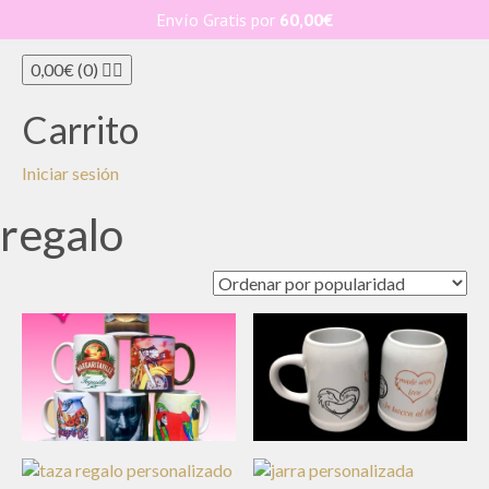
Love PRINT es
Envío Gratis por
60,00
€
Toggle n
0,00
€
(0)
Carrito
Iniciar sesión
regalo