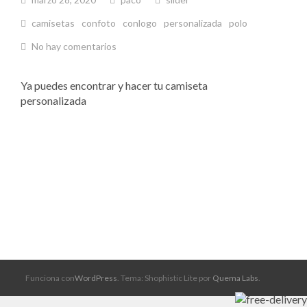
camisetas
confoto
conlogo
personalizada
polo
No hay comentarios
Ya puedes encontrar y hacer tu camiseta
personalizada
Funciona con
WordPress
. Tema: Shophistic Lite por
Quema Labs
.