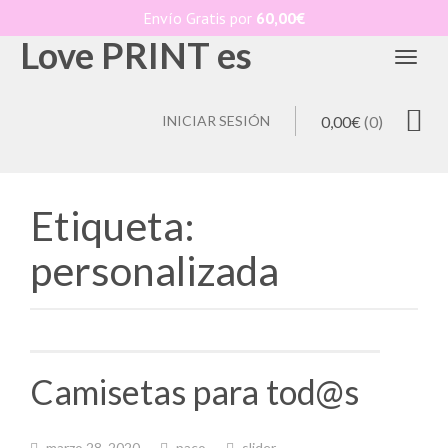
Envío Gratis por
60,00
€
Love PRINT es
Toggl
INICIAR SESIÓN
0,00
€
(0)
Etiqueta:
personalizada
Camisetas para tod@s
marzo 28, 2020
paco
slider