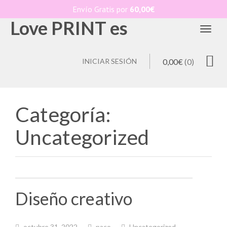
Envío Gratis por
60,00
€
Love PRINT es
Toggl
INICIAR SESIÓN
0,00
€
(0)
Categoría:
Uncategorized
Diseño creativo
octubre 31, 2022
paco
Uncategorized