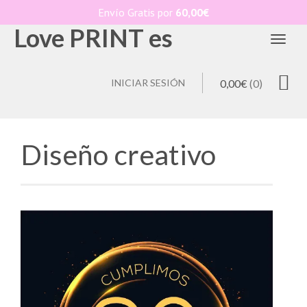
Envío Gratis por
60,00
€
Love PRINT es
Toggl
INICIAR SESIÓN
0,00
€
(0)
Diseño creativo